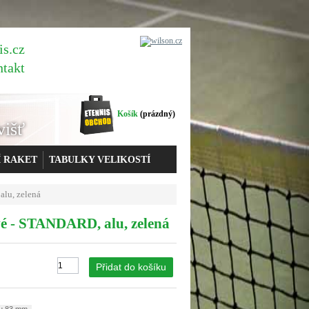
is.cz
ntakt
Košík
(prázdný)
višť
Í RAKET
TABULKY VELIKOSTÍ
lu, zelená
vé - STANDARD, alu, zelená