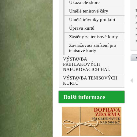
Ukazatele skore
Umělé tenisové čáry
Umělé trávníky pro kurt
z
Úprava kurtů
z
Zástěny za tenisové kurty
s
Zavlažovací zařízení pro
tenisové kurty
VÝSTAVBA
PŘETLAKOVÝCH
NAFUKOVACÍCH HAL
VÝSTAVBA TENISOVÝCH
KURTŮ
Další informace
Vysoušecí...
Rohož na...
Koště na...
Rohožka -...