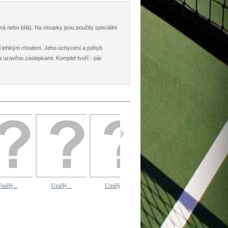
 nebo bílá). Na sloupky jsou použity speciální
lmi lehkým chodem. Jeho uchycení a pohyb
dra uzavřou záslepkami. Komplet tvoří - pár
mělý...
Umělý...
Umělý...
Umělý...
Umělý