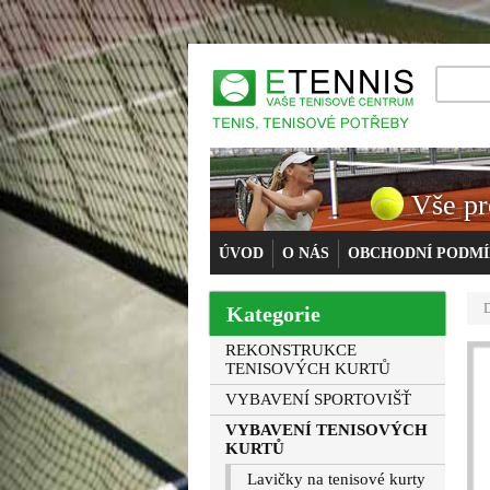
Vše pr
ÚVOD
O NÁS
OBCHODNÍ PODM
Kategorie
REKONSTRUKCE
TENISOVÝCH KURTŮ
VYBAVENÍ SPORTOVIŠŤ
VYBAVENÍ TENISOVÝCH
KURTŮ
Lavičky na tenisové kurty