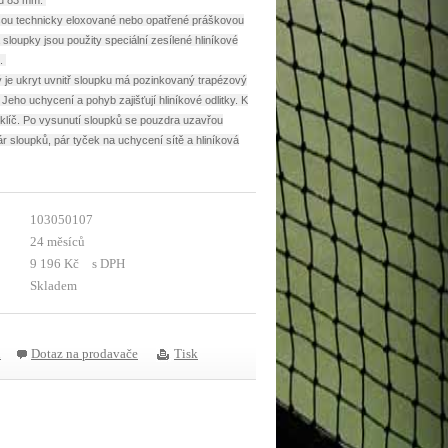
ru 83 mm.
sou technicky eloxované nebo opatřené práškovou
 sloupky jsou použity speciální zesílené hliníkové
g.
 je ukryt uvnitř sloupku má pozinkovaný trapézový
Jeho uchycení a pohyb zajišťují hliníkové odlitky. K
í klíč. Po vysunutí sloupků se pouzdra uzavřou
ár sloupků, pár tyček na uchycení sítě a hliníková
103050107
24 měsíců
9 196 Kč
s DPH
Skladem
u
Dotaz na prodavače
Tisk