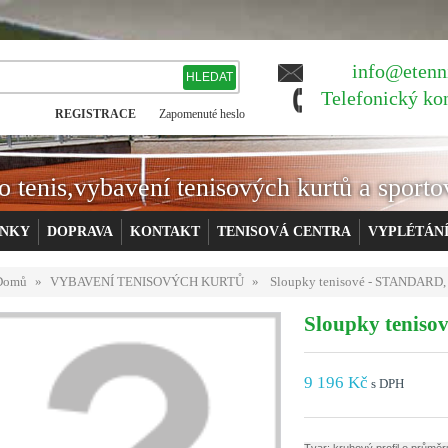
info@etenn
Telefonický ko
REGISTRACE
Zapomenuté heslo
o tenis,vybavení tenisových kurtů a sporto
ÍNKY
DOPRAVA
KONTAKT
TENISOVÁ CENTRA
VYPLÉTÁN
Domů
»
VYBAVENÍ TENISOVÝCH KURTŮ
»
Sloupky tenisové - STANDARD, a
Sloupky teniso
9 196 Kč
s DPH