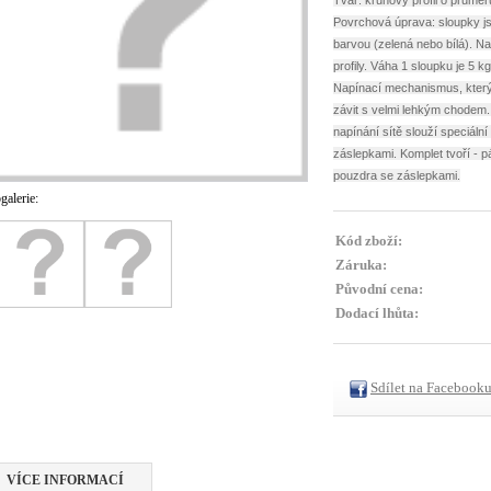
Tvar: kruhový profil o průmě
Povrchová úprava: sloupky j
barvou (zelená nebo bílá). Na
profily. Váha 1 sloupku je 5 k
Napínací mechanismus, který
závit s velmi lehkým chodem. 
napínání sítě slouží speciáln
záslepkami. Komplet tvoří - p
pouzdra se záslepkami.
galerie:
Kód zboží:
Záruka:
Původní cena:
Dodací lhůta:
Sdílet na Facebook
VÍCE INFORMACÍ