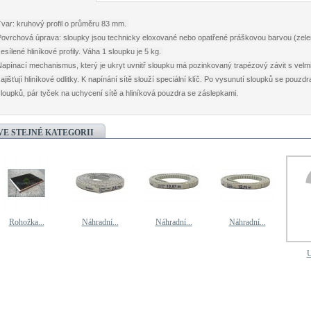
Tvar: kruhový profil o průměru 83 mm.
Povrchová úprava: sloupky jsou technicky eloxované nebo opatřené práškovou barvou (zelená
esílené hliníkové profily. Váha 1 sloupku je 5 kg.
Napínací mechanismus, který je ukryt uvnitř sloupku má pozinkovaný trapézový závit s ve
ajišťují hliníkové odlitky. K napínání sítě slouží speciální klíč. Po vysunutí sloupků se pouz
loupků, pár tyček na uchycení sítě a hliníková pouzdra se záslepkami.
VE STEJNÉ KATEGORII
Rohožka...
Náhradní...
Náhradní...
Náhradní...
U