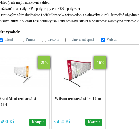
hled ), ale mají i atraktivní vzhled.
oužívané materiály: PP - polypropylén, PES - polyester
 tenisovým sítím dodáváme i příslušenství – wimbledon a stahováky kurtů. Je možné objednat v
enisové kurty. Součástí naší nabídky jsou také tenisové stínící a pohledové zástěny na tenisové ku
iltr výrobců:
Head
Prince
Tretorn
Universal sport
Wilson
-21%
-16%
Head Mini tenisová síť
Wilson tenisová síť 6,10 m
2014
 490 Kč
3 450 Kč
Koupit
Koupit