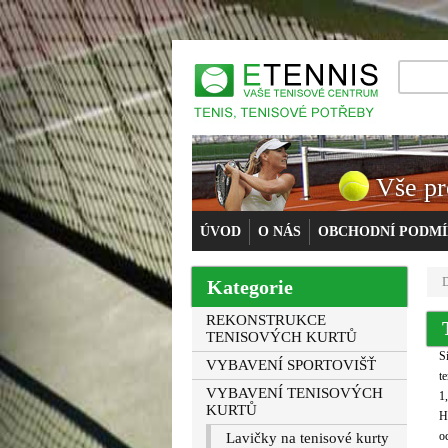
Vše pr
ÚVOD
O NÁS
OBCHODNÍ PODM
Kategorie
REKONSTRUKCE
TENISOVÝCH KURTŮ
S
VYBAVENÍ SPORTOVIŠŤ
t
VYBAVENÍ TENISOVÝCH
1
KURTŮ
H
o
Lavičky na tenisové kurty