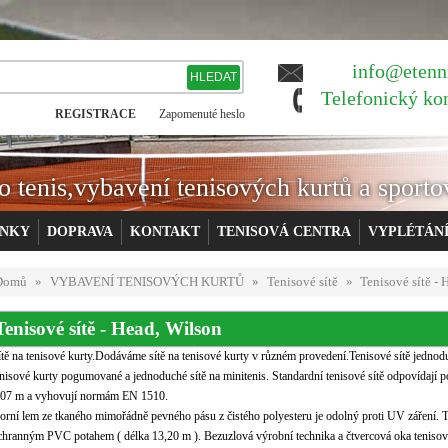
info@etenn
Telefonický ko
REGISTRACE
Zapomenuté heslo
o tenis,vybavení tenisových kurtů a sporto
ÍNKY
DOPRAVA
KONTAKT
TENISOVÁ CENTRA
VYPLÉTÁN
Domů
»
VYBAVENÍ TENISOVÝCH KURTŮ
»
Tenisové sítě
»
Tenisové sítě - 
Tenisové sítě - Head, Wilson
ítě na tenisové kurty.Dodáváme sítě na tenisové kurty v různém provedení.Tenisové sítě jednodu
enisové kurty pogumované a jednoduché sítě na minitenis. Standardní tenisové sítě odpovídaj
,07 m a vyhovují normám EN 1510.
orní lem ze tkaného mimořádně pevného pásu z čistého polyesteru je odolný proti UV záření. 
chranným PVC potahem ( délka 13,20 m ). Bezuzlová výrobní technika a čtvercová oka tenisový