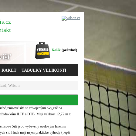
is.cz
ntakt
Košík
(prázdný)
višť
Í RAKET
TABULKY VELIKOSTÍ
Head, Wilson
ché,tenisové sítě se zdvojenými oky,sítě na
í požadavkům ILTF a DTB. Mají velikost 12,72 m x
Tenisové Sítě jsou vybaveny ocelovým lanem s
ch sítí Huck mají nejen praktické výhody ( lepší