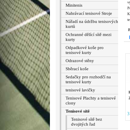
vý
Minitenis
P
Nahrávací tenisové Stroje
K
t
Nářadí na údržbu tenisových
kurtů
F
Ochranné dělící sítě mezi
kurty
Odpadkové koše pro
tenisové kurty
Odrazové stěny
Sběrací koše
Sedačky pro rozhodčí na
tenisové kurty
tenisové lavičky
Tenisové Plachty a tenisové
clony
Tenisové sítě
3
Tenisové sítě bez
dvojitých řad